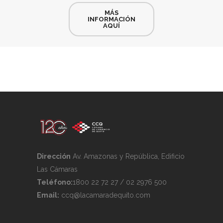
MÁS
INFORMACIÓN
AQUÍ
Dirección
Av. Amazonas y República, Edificio
Las Cámaras
Teléfono:
1800 22 72 27 / 02 2976 500
Email:
ccq@lacamaradequito.com