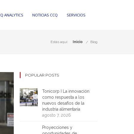
Q ANALYTICS
NOTICIAS CCQ
SERVICIOS
Estás aquí:
Inicio
Blog
POPULAR POSTS
Tonicorp I La innovación
como respuesta a los
nuevos desafíos de la
industria alimentaria
agosto 7, 2026
Proyecciones y
oportunidades de