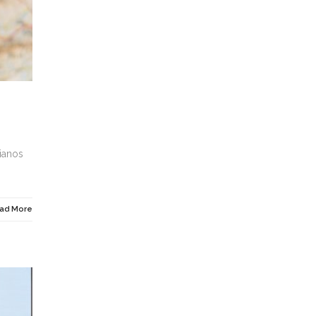
rianos
ad More