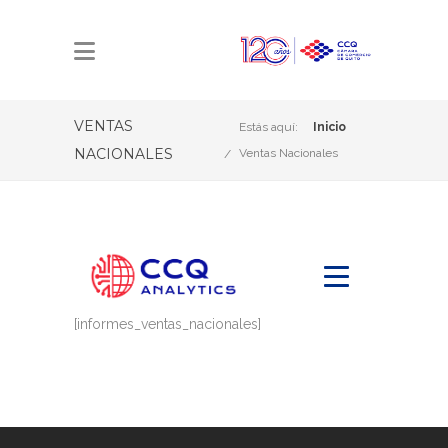
Boletín Ventas Nacionales
Boletín Comercio Exterior
VENTAS
Perfil Productos
Estás aquí:
Inicio
Boletín Mercado Laboral
NACIONALES
Ventas Nacionales
Perfil Países
Coyuntura Económica
Ruedas de Negocio B2B
Indicadores Económicos
Inteligencia Comercial Local
Inflación
[informes_ventas_nacionales]
Inteligencia Comercial Internacional
Previsiones Económicas
Desarrollo de Dashboards