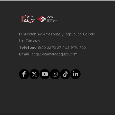
Dirección
Av. Amazonas y República, Edificio
Las Cámaras
Teléfono:
1800 22 72 27 / 02 2976 500
Email:
ccq@lacamaradequito.com