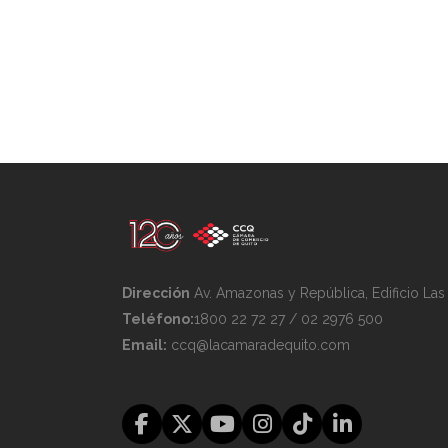
Dirección
Av. Amazonas y República, Edificio La
Teléfono:
1800 22 72 27 / 02 2976 500
Email:
ccq@lacamaradequito.com