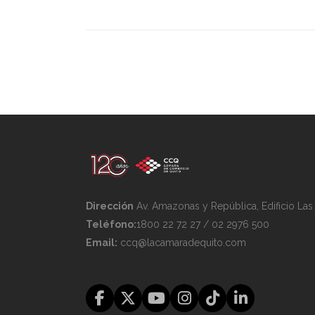
Dirección
Av. Amazonas y República, Edificio La
Teléfono:
1800 22 72 27 / 02 2976 500
Email:
ccq@lacamaradequito.com