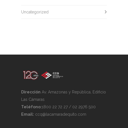
Uncategorized
Dirección
Av. Amazonas y República, Edificio
Las Cámaras
Teléfono:
1800 22 72 27 / 02 2976 500
Email:
ccq@lacamaradequito.com