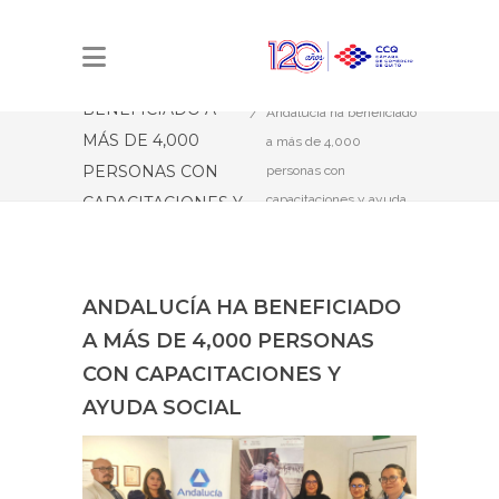
ANDALUCÍA HA
Estás aquí:
Inicio
BENEFICIADO A
Andalucía ha beneficiado
MÁS DE 4,000
a más de 4,000
PERSONAS CON
personas con
capacitaciones y ayuda
CAPACITACIONES Y
social
AYUDA SOCIAL
ANDALUCÍA HA BENEFICIADO
A MÁS DE 4,000 PERSONAS
CON CAPACITACIONES Y
AYUDA SOCIAL