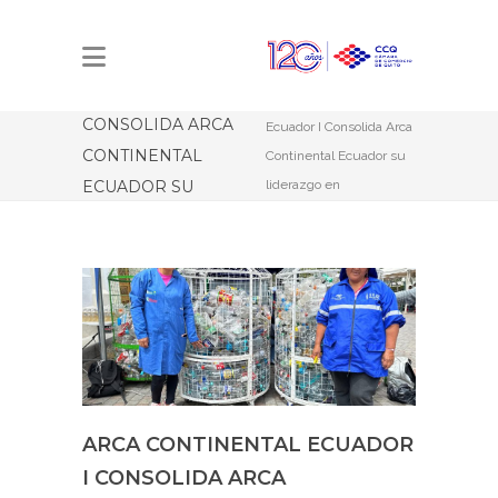
ARCA
CONTINENTAL
Estás aquí:
Inicio
ECUADOR I
Arca Continental
CONSOLIDA ARCA
Ecuador I Consolida Arca
CONTINENTAL
Continental Ecuador su
ECUADOR SU
liderazgo en
sostenibilidad a nivel
LIDERAZGO EN
nacional
SOSTENIBILIDAD A
NIVEL NACIONAL
ARCA CONTINENTAL ECUADOR
I CONSOLIDA ARCA