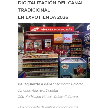
DIGITALIZACIÓN DEL CANAL
TRADICIONAL
EN EXPOTIENDA 2026
De izquierda a derecha:
Martín Galarza,
Johanna Aguilera, Douglas
Oña, Kathiuska Villacís, Odalis Cañizares
•
La propuesta de ambas compañías fue