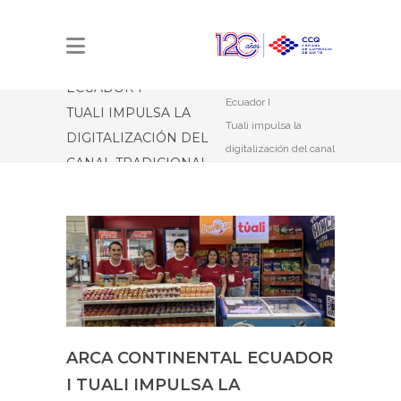
Estás aquí:
Inicio
ARCA CONTINENTAL
Arca Continental
ECUADOR I
Ecuador I
TUALI IMPULSA LA
Tuali impulsa la
DIGITALIZACIÓN DEL
digitalización del canal
CANAL TRADICIONAL
tradicional
EN EXPOTIENDA 2026
en Expotienda 2026
ARCA CONTINENTAL ECUADOR
I TUALI IMPULSA LA