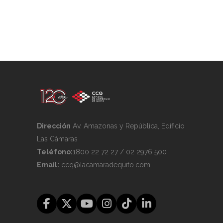
Dirección
Av. Amazonas y República, Edificio
Las Cámaras
Teléfono:
1800 22 72 27 / 02 2976 500
Email:
ccq@lacamaradequito.com