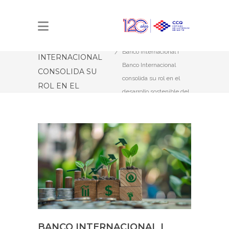
BANCO
INTERNACIONAL I
Estás aquí:
Inicio
BANCO
Banco Internacional I
INTERNACIONAL
Banco Internacional
CONSOLIDA SU
consolida su rol en el
ROL EN EL
desarrollo sostenible del
DESARROLLO
Ecuador
SOSTENIBLE DEL
ECUADOR
BANCO INTERNACIONAL I