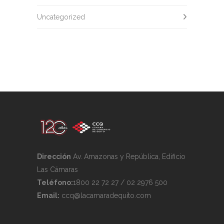
Uncategorized
Dirección
Av. Amazonas y República, Edificio
Las Cámaras
Teléfono:
1800 22 72 27 / 02 2976 500
Email:
ccq@lacamaradequito.com