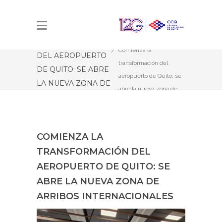
COMIENZA LA
Estás aquí:
Inicio
TRANSFORMACIÓN
Comienza la
DEL AEROPUERTO
transformación del
DE QUITO: SE ABRE
aeropuerto de Quito: se
LA NUEVA ZONA DE
abre la nueva zona de
ARRIBOS
arribos internacionales
INTERNACIONALES
COMIENZA LA
TRANSFORMACIÓN DEL
AEROPUERTO DE QUITO: SE
ABRE LA NUEVA ZONA DE
ARRIBOS INTERNACIONALES