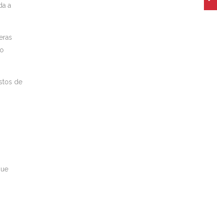
da a
eras
lo
astos de
que