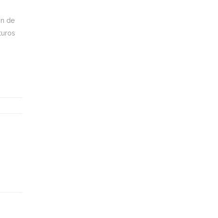
ón de
turos