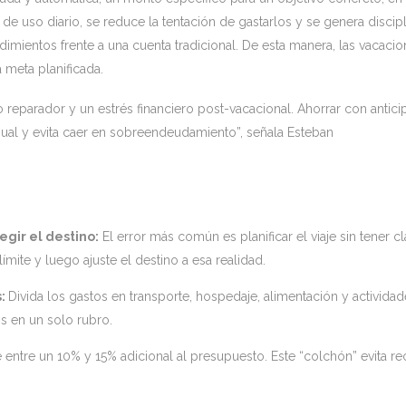
o de uso diario, se reduce la tentación de gastarlos y se genera discip
imientos frente a una cuenta tradicional. De esta manera, las vacaci
a meta planificada.
so reparador y un estrés financiero post-vacacional. Ahorrar con antici
sual y evita caer en sobreendeudamiento”, señala Esteban
gir el destino:
El error más común es planificar el viaje sin tener cl
mite y luego ajuste el destino a esa realidad.
s:
Divida los gastos en transporte, hospedaje, alimentación y actividad
os en un solo rubro.
entre un 10% y 15% adicional al presupuesto. Este “colchón” evita rec