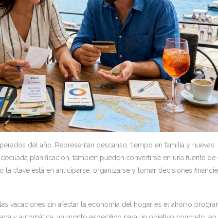
erados del año. Representan descanso, tiempo en familia y nuevas
adecuada planificación, también pueden convertirse en una fuente de 
 la clave está en anticiparse, organizarse y tomar decisiones financie
r las vacaciones sin afectar la economía del hogar es el ahorro progr
pada y automática, un monto específico para un objetivo concreto, en