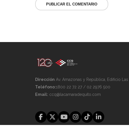
Dirección
Av. Amazonas y República, Edificio La
Teléfono:
1800 22 72 27 / 02 2976 500
Email:
ccq@lacamaradequito.com