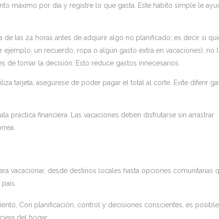
to máximo por día y registre lo que gasta. Este hábito simple le ayu
 de las 24 horas antes de adquirir algo no planificado; es decir si qui
 ejemplo, un recuerdo, ropa o algún gasto extra en vacaciones), no 
s de tomar la decisión. Esto reduce gastos innecesarios.
iliza tarjeta, asegúrese de poder pagar el total al corte. Evite diferir g
a práctica financiera. Las vacaciones deben disfrutarse sin arrastrar
orrea.
para vacacionar, desde destinos locales hasta opciones comunitarias 
 país.
ento. Con planificación, control y decisiones conscientes, es posible
nciera del hogar.