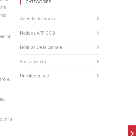
CATEGORIES
lina
ones
Agenda del socio
Noticias APP CCQ
pación
Noticias de la cámara
Socio del día
Uncategorized
aro el
es.
urrir a