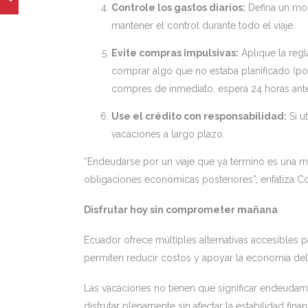
Controle los gastos diarios:
Defina un mon
mantener el control durante todo el viaje.
Evite compras impulsivas:
Aplique la regla
comprar algo que no estaba planificado (por
compres de inmediato, espera 24 horas ante
Use el crédito con responsabilidad:
Si ut
vacaciones a largo plazo.
“Endeudarse por un viaje que ya terminó es una mal
obligaciones económicas posteriores”, enfatiza C
Disfrutar hoy sin comprometer mañana
Ecuador ofrece múltiples alternativas accesibles 
permiten reducir costos y apoyar la economía del
Las vacaciones no tienen que significar endeudami
disfrutar plenamente sin afectar la estabilidad fina