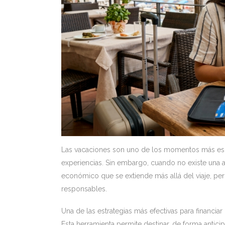
Las vacaciones son uno de los momentos más esp
experiencias. Sin embargo, cuando no existe una 
económico que se extiende más allá del viaje, pero
responsables.
Una de las estrategias más efectivas para financia
Esta herramienta permite destinar, de forma antici