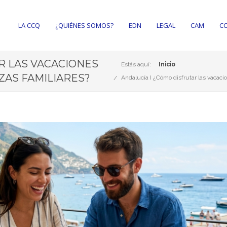
LA CCQ
¿QUIÉNES SOMOS?
EDN
LEGAL
CAM
CC
R LAS VACACIONES
Estás aquí:
Inicio
ZAS FAMILIARES?
Andalucía I ¿Cómo disfrutar las vacaci