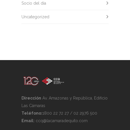
Socio del día
Uncategorized
Dirección
Av. Amazonas y República, Edificio
Las Cámaras
Teléfono:
1800 22 72 27 / 02 2976 500
Email:
ccq@lacamaradequito.com