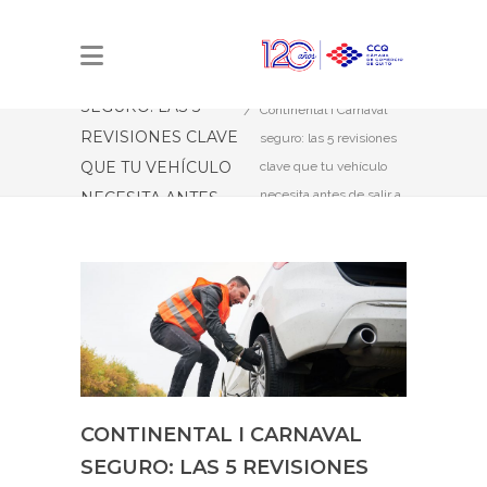
CONTINENTAL I
CARNAVAL
Estás aquí:
Inicio
SEGURO: LAS 5
Continental I Carnaval
REVISIONES CLAVE
seguro: las 5 revisiones
QUE TU VEHÍCULO
clave que tu vehículo
necesita antes de salir a
NECESITA ANTES
carretera
DE SALIR A
CARRETERA
CONTINENTAL I CARNAVAL
SEGURO: LAS 5 REVISIONES