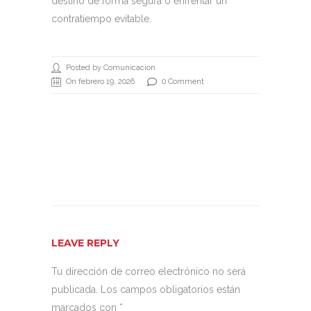
destino de forma segura o enfrentar un
contratiempo evitable.
Posted by Comunicacion
On febrero 19, 2026
0 Comment
LEAVE REPLY
Tu dirección de correo electrónico no será
publicada.
Los campos obligatorios están
marcados con
*