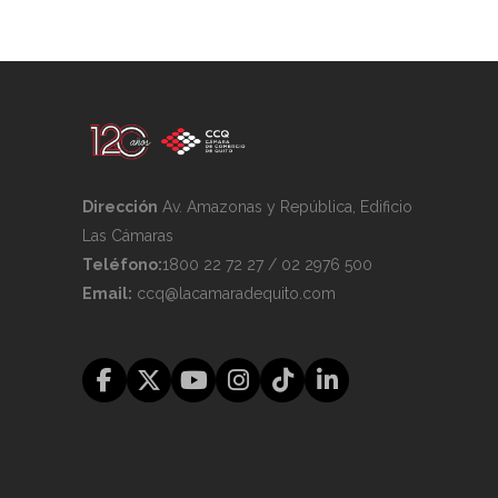
Dirección
Av. Amazonas y República, Edificio
Las Cámaras
Teléfono:
1800 22 72 27 / 02 2976 500
Email:
ccq@lacamaradequito.com