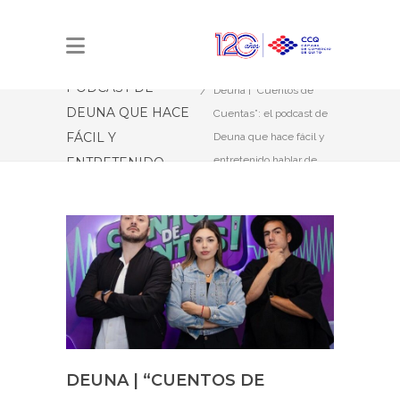
DEUNA | “CUENTOS
DE CUENTAS”: EL
Estás aquí:
Inicio
PODCAST DE
Deuna | “Cuentos de
DEUNA QUE HACE
Cuentas”: el podcast de
FÁCIL Y
Deuna que hace fácil y
entretenido hablar de
ENTRETENIDO
dinero
HABLAR DE
DINERO
DEUNA | “CUENTOS DE