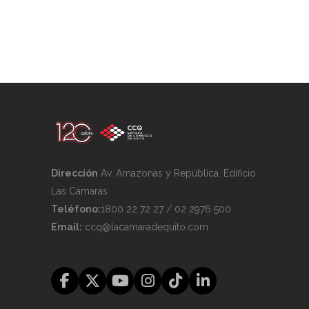
Dirección
Av. Amazonas y República, Edificio
Las Cámaras
Teléfono:
1800 22 72 27 / 02 2976 500
Email:
ccq@lacamaradequito.com