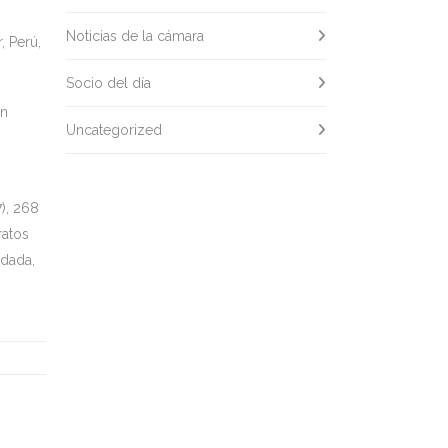
Noticias de la cámara
, Perú,
Socio del día
en
Uncategorized
), 268
ratos
idada,