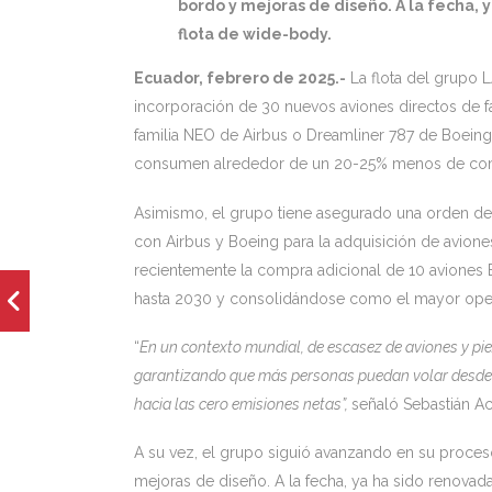
bordo y mejoras de diseño. A la fecha, 
flota de wide-body.
Ecuador, febrero de 2025.-
La flota del grupo 
incorporación de 30 nuevos aviones directos de f
familia NEO de Airbus o Dreamliner 787 de Boeing
consumen alrededor de un 20-25% menos de com
Asimismo, el grupo tiene asegurado una orden de
con Airbus y Boeing para la adquisición de avion
recientemente la compra adicional de 10 aviones
hasta 2030 y consolidándose como el mayor oper
“
En un contexto mundial, de escasez de aviones y pie
garantizando que más personas puedan volar desde 
hacia las cero emisiones netas”,
señaló Sebastián Ac
A su vez, el grupo siguió avanzando en su proces
mejoras de diseño. A la fecha, ya ha sido renovad