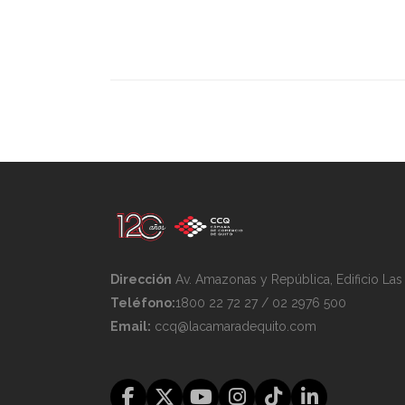
Dirección
Av. Amazonas y República, Edificio La
Teléfono:
1800 22 72 27 / 02 2976 500
Email:
ccq@lacamaradequito.com