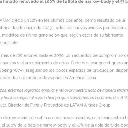
ya ha sido renovado el 100% de la flota de narrow-body y el 57%
LATAM creció un 12% en los últimos dos años, como resultado de la
ábrica desde enero de 2023. Todos los nuevos aviones pertenecen a 
, modelos de última generación que, según datos de su fabricante,
bustible.
 más de 120 aviones hasta el 2030, con acuerdos de compromiso de
es nuevos y el arrendamiento de otros. Cabe destacar que el grupo a
 Boeing 787-9, asegurando los pocos espacios de producción dispon
ador de este modelo de aviones en América Latina.
zas, estamos logrando ampliar y renovar nuestra flota de manera eficien
y hacia la región al mismo tiempo que avanzamos en el camino de LAT
uto, Director de Flota y Proyectos de LATAM Airlines Group.
o de renovación de cabinas con nuevos asientos, entretenimiento a 
a el 100% de la flota de narrow-body y el 57% de la flota de wide-bod