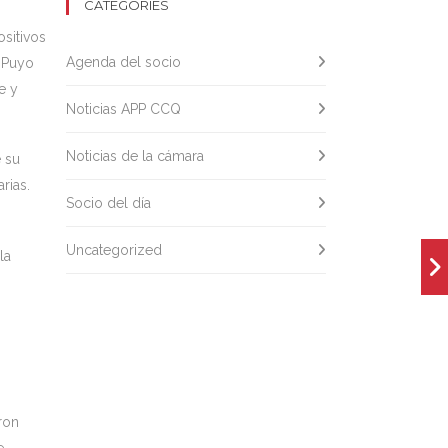
CATEGORIES
ositivos
Agenda del socio
y Puyo
e y
Noticias APP CCQ
Noticias de la cámara
 su
arias.
Socio del día
Uncategorized
la
ron
e