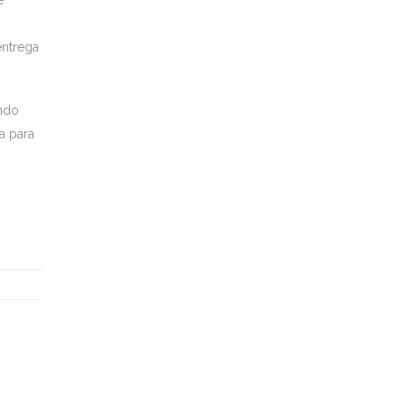
entrega
endo
a para