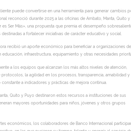
l cliente puede convertirse en una herramienta para generar cambios p
ional reconoció durante 2025 a las oficinas de Ambato, Manta, Quito 
 es Ser Más», una propuesta que premia el desempeño sobresalient
estinadas a fortalecer iniciativas de carácter educativo y social.
ora recibió un aporte económico para beneficiar a organizaciones de
 educación, infraestructura, equipamiento y otras necesidades priorit
mente a los equipos que alcanzan los más altos niveles de atención,
otocolos, la agilidad en los procesos, transparencia, amabilidad y 
o constante a indicadores y prácticas de mejora continua.
anta, Quito y Puyo destinaron estos recursos a instituciones de sus
neran mayores oportunidades para niños, jóvenes y otros grupos
es económicos, los colaboradores de Banco Internacional participa
ativo, en las que pusieron su tiempo, talento y energía al servicio d