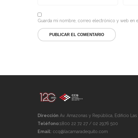
Guarda mi nombre, correo electrónico y web en e
Dirección
Av. Amazonas y República, Edificio La
Teléfono:
1800 22 72 27 / 02 2976 500
Email:
ccq@lacamaradequito.com