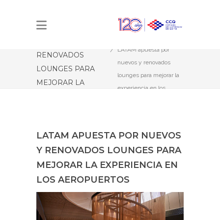
LATAM APUESTA
Estás aquí:
Inicio
POR NUEVOS Y
LATAM apuesta por
RENOVADOS
nuevos y renovados
LOUNGES PARA
lounges para mejorar la
MEJORAR LA
experiencia en los
EXPERIENCIA EN
aeropuertos
LOS AEROPUERTOS
LATAM APUESTA POR NUEVOS
Y RENOVADOS LOUNGES PARA
MEJORAR LA EXPERIENCIA EN
LOS AEROPUERTOS