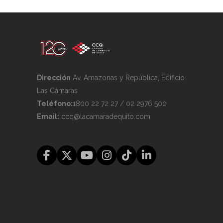
Dirección
Av. Amazonas y República, Edificio
Las Cámaras
Teléfono:
1800 22 72 27 / 02 2976 500
Email:
ccq@lacamaradequito.com