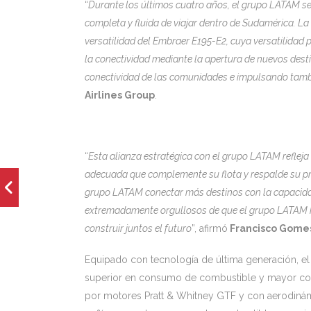
“
Durante los últimos cuatro años, el grupo LATAM se
completa y fluida de viajar dentro de Sudamérica. La
versatilidad del Embraer E195-E2, cuya versatilidad p
la conectividad mediante la apertura de nuevos dest
conectividad de las comunidades e impulsando tambié
Airlines Group
.
“
Esta alianza estratégica con el grupo LATAM refleja 
adecuada que complemente su flota y respalde su próx
grupo LATAM conectar más destinos con la capacidad
extremadamente orgullosos de que el grupo LATAM ha
construir juntos el futuro
”, afirmó
Francisco Gomes
Equipado con tecnología de última generación, el
superior en consumo de combustible y mayor confo
por motores Pratt & Whitney GTF y con aerodinámic