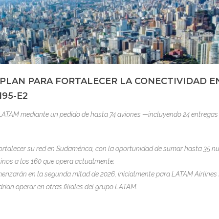
 PLAN PARA FORTALECER LA CONECTIVIDAD E
95-E2
o LATAM mediante un pedido de hasta 74 aviones —incluyendo 24 entregas
ortalecer su red en Sudamérica, con la oportunidad de sumar hasta 35 n
inos a los 160 que opera actualmente.
enzarán en la segunda mitad de 2026, inicialmente para LATAM Airlines 
drían operar en otras filiales del grupo LATAM.