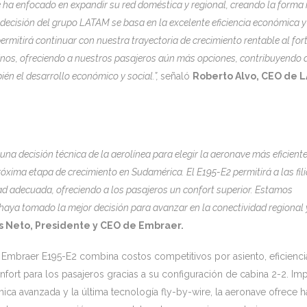
 ha enfocado en expandir su red doméstica y regional, creando la forma
 decisión del grupo LATAM se basa en la excelente eficiencia económica y
ermitirá continuar con nuestra trayectoria de crecimiento rentable al for
inos, ofreciendo a nuestros pasajeros aún más opciones, contribuyendo a
n el desarrollo económico y social.”,
señaló
Roberto Alvo, CEO de 
una decisión técnica de la aerolínea para elegir la aeronave más eficiente
ima etapa de crecimiento en Sudamérica. El E195-E2 permitirá a las fili
 adecuada, ofreciendo a los pasajeros un confort superior. Estamos
ya tomado la mejor decisión para avanzar en la conectividad regional 
 Neto, Presidente y CEO de Embraer.
 Embraer E195-E2 combina costos competitivos por asiento, eficienci
rt para los pasajeros gracias a su configuración de cabina 2-2. Im
a avanzada y la última tecnología fly-by-wire, la aeronave ofrece h