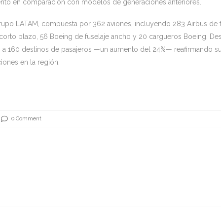
to en comparación con modelos de generaciones anteriores.
l grupo LATAM, compuesta por 362 aviones, incluyendo 283 Airbus de f
a corto plazo, 56 Boeing de fuselaje ancho y 20 cargueros Boeing. De
9 a 160 destinos de pasajeros —un aumento del 24%— reafirmando s
ones en la región.
0 Comment