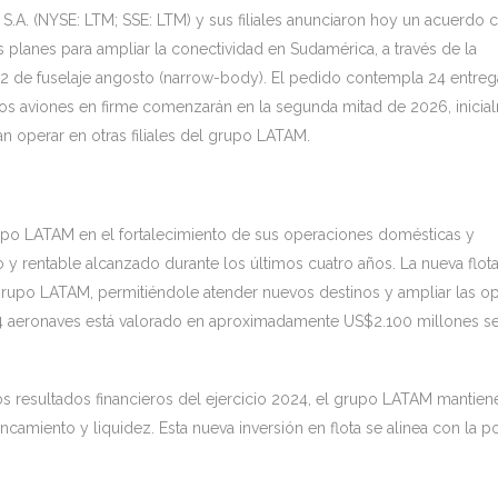
S.A. (NYSE: LTM; SSE: LTM) y sus filiales anunciaron hoy un acuerdo 
planes para ampliar la conectividad en Sudamérica, a través de la
2 de fuselaje angosto (narrow-body). El pedido contempla 24 entreg
os aviones en firme comenzarán en la segunda mitad de 2026, inicia
n operar en otras filiales del grupo LATAM.
 grupo LATAM en el fortalecimiento de sus operaciones domésticas y
 y rentable alcanzado durante los últimos cuatro años. La nueva flot
l grupo LATAM, permitiéndole atender nuevos destinos y ampliar las o
e 24 aeronaves está valorado en aproximadamente US$2.100 millones 
s resultados financieros del ejercicio 2024, el grupo LATAM mantien
ncamiento y liquidez. Esta nueva inversión en flota se alinea con la po