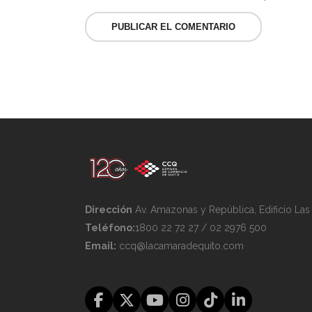
Dirección
Av. Amazonas y República, Edificio La
Teléfono:
1800 22 72 27 / 02 2976 500
Email:
ccq@lacamaradequito.com