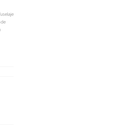
uselaje
sde
u