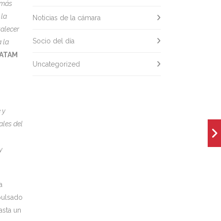
 más
 la
Noticias de la cámara
talecer
Socio del día
 la
LATAM
Uncategorized
 y
ales del
y
a
pulsado
asta un