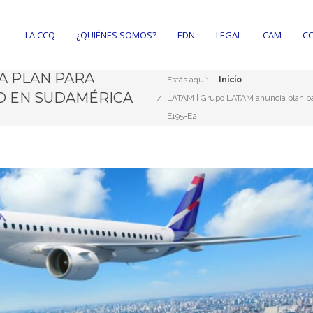
LA CCQ
¿QUIÉNES SOMOS?
EDN
LEGAL
CAM
CC
A PLAN PARA
Estás aquí:
Inicio
D EN SUDAMÉRICA
LATAM | Grupo LATAM anuncia plan par
E195-E2