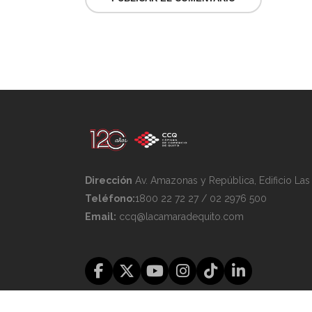
Dirección
Av. Amazonas y República, Edificio La
Teléfono:
1800 22 72 27 / 02 2976 500
Email:
ccq@lacamaradequito.com