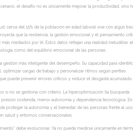
enario, el desafío no es únicamente mejorar la productividad, sino 
d, cerca del 15% de la población en edad laboral vive con algún tra
ecta que la resiliencia, la gestión emocional y el pensamiento crít
más mediados por IA. Estos datos reflejan una realidad ineludible: e
nología como del equilibrio emocional de las personas.
na gestión más inteligente del desempeño. Su capacidad para identific
l, optimizar cargas de trabajo y personalizar ritmos según perfiles
o que puede prevenir errores críticos y reducir el desgaste acumulado
s si no se gestiona con criterio. La hiperoptimización (la búsqueda
presión sostenida, menor autonomía y dependencia tecnológica. En
de proteger la autonomía y el bienestar de las personas frente al uso
al en salud y entornos conversacionales.
ndimiento” debe evolucionar. Ya no puede medirse únicamente en térm