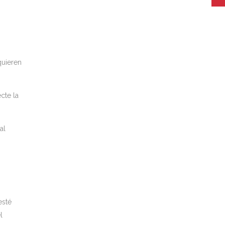
quieren
cte la
pal
s
esté
l