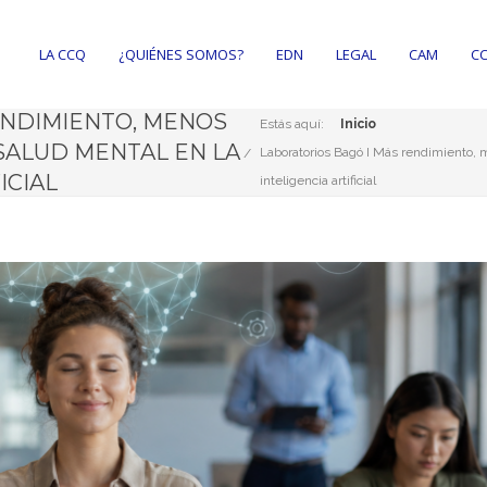
LA CCQ
¿QUIÉNES SOMOS?
EDN
LEGAL
CAM
CC
ENDIMIENTO, MENOS
Estás aquí:
Inicio
 SALUD MENTAL EN LA
Laboratorios Bagó I Más rendimiento, m
FICIAL
inteligencia artificial