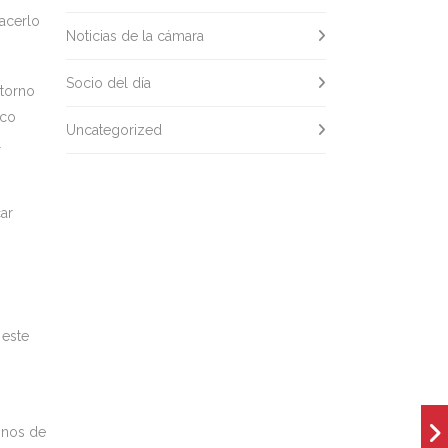
hacerlo
Noticias de la cámara
Socio del día
storno
ico
Uncategorized
l
ar
.
 este
inos de