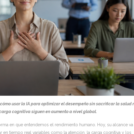
ómo usar la IA para optimizar el desempeño sin sacrificar la salud 
ecarga cognitiva siguen en aumento a nivel global.
o la forma en que entendemos el rendimiento humano. Hoy, su alcance v
ar en tiempo real variables como la atención, la carga cognitiva y los