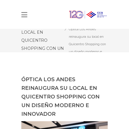
ÓPTICA LOS ANDES
Estás aquí:
Inicio
REINAUGURA SU
Óptica Los Andes
LOCAL EN
reinaugura su local en
QUICENTRO
Quicentro Shopping con
SHOPPING CON UN
un diseño moderno e
DISEÑO MODERNO
innovador
E INNOVADOR
ÓPTICA LOS ANDES
REINAUGURA SU LOCAL EN
QUICENTRO SHOPPING CON
UN DISEÑO MODERNO E
INNOVADOR