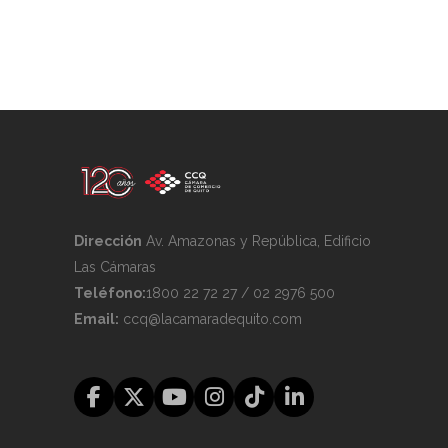
Dirección
Av. Amazonas y República, Edificio
Las Cámaras
Teléfono:
1800 22 72 27 / 02 2976 500
Email:
ccq@lacamaradequito.com