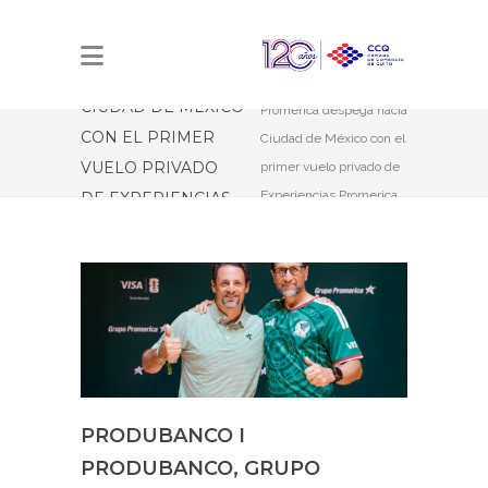
GRUPO
Estás aquí:
Inicio
PROMERICA
Produbanco I
DESPEGA HACIA
Produbanco, Grupo
CIUDAD DE MÉXICO
Promerica despega hacia
CON EL PRIMER
Ciudad de México con el
VUELO PRIVADO
primer vuelo privado de
Experiencias Promerica
DE EXPERIENCIAS
para vivir la Copa
PROMERICA PARA
Mundial de la FIFA
VIVIR LA COPA
2026™, gracias a Visa
MUNDIAL DE LA
FIFA 2026™,
GRACIAS A VISA
PRODUBANCO I
PRODUBANCO, GRUPO