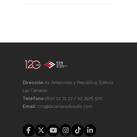
Dirección
Av. Amazonas y República, Edificio
Las Cámaras
Teléfono:
1800 22 72 27 / 02 2976 500
Email:
ccq@lacamaradequito.com