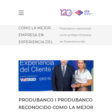
PRODUBANCO I
PRODUBANCO
Estás aquí:
Inicio
RECONOCIDO
Produbanco I
COMO LA MEJOR
Produbanco reconocido
EMPRESA EN
como la Mejor Empresa
EXPERIENCIA DEL
en Experiencia del
Cliente Ecuador 2026
CLIENTE ECUADOR
del sector financiero
2026 DEL SECTOR
FINANCIERO
PRODUBANCO I PRODUBANCO
RECONOCIDO COMO LA MEJOR