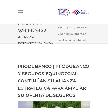
PRODUBANCO |
PRODUBANCO Y
Estás aquí:
Inicio
SEGUROS
Produbanco |
EQUINOCCIAL
Produbanco y Seguros
CONTINÚAN SU
Equinoccial continúan
ALIANZA
su alianza estratégica
ESTRATÉGICA PARA
para ampliar su oferta de
AMPLIAR SU
seguros
OFERTA DE
SEGUROS
PRODUBANCO | PRODUBANCO
Y SEGUROS EQUINOCCIAL
CONTINÚAN SU ALIANZA
ESTRATÉGICA PARA AMPLIAR
SU OFERTA DE SEGUROS