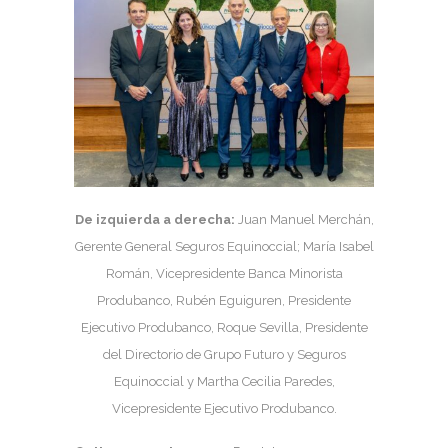
De izquierda a derecha:
Juan Manuel Merchán,
Gerente General Seguros Equinoccial; María Isabel
Román, Vicepresidente Banca Minorista
Produbanco, Rubén Eguiguren, Presidente
Ejecutivo Produbanco, Roque Sevilla, Presidente
del Directorio de Grupo Futuro y Seguros
Equinoccial y Martha Cecilia Paredes,
Vicepresidente Ejecutivo Produbanco.