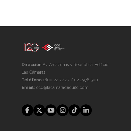
Dirección
Av. Amazonas y República, Edificio
Las Cámaras
Teléfono:
1800 22 72 27 / 02 2976 500
Email:
ccq@lacamaradequito.com