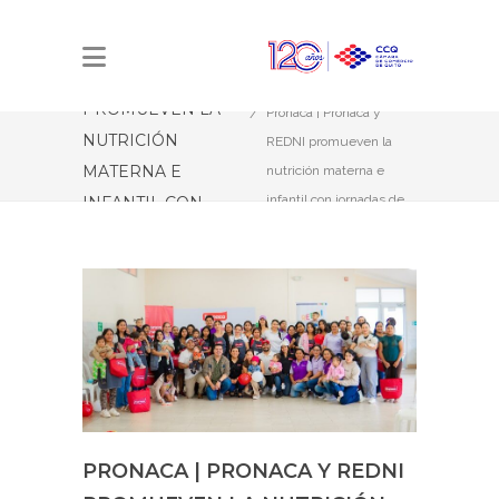
PRONACA |
PRONACA Y REDNI
Estás aquí:
Inicio
PROMUEVEN LA
Pronaca | Pronaca y
NUTRICIÓN
REDNI promueven la
MATERNA E
nutrición materna e
infantil con jornadas de
INFANTIL CON
formación
JORNADAS DE
FORMACIÓN
PRONACA | PRONACA Y REDNI