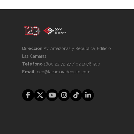
Dirección
Av. Amazonas y República, Edificio
Las Cámaras
Teléfono:
1800 22 72 27 / 02 2976 500
Email:
ccq@lacamaradequito.com