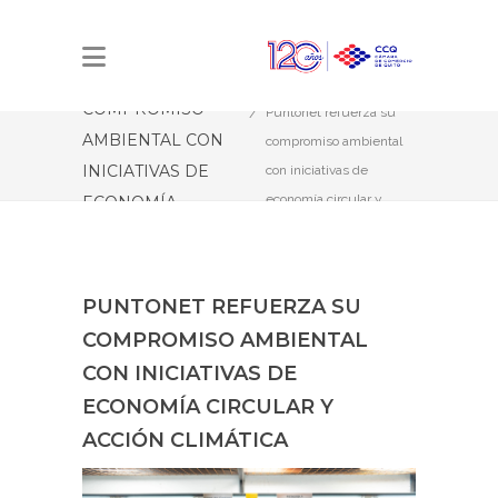
PUNTONET
REFUERZA SU
Estás aquí:
Inicio
COMPROMISO
Puntonet refuerza su
AMBIENTAL CON
compromiso ambiental
INICIATIVAS DE
con iniciativas de
economía circular y
ECONOMÍA
acción climática
CIRCULAR Y
ACCIÓN CLIMÁTICA
PUNTONET REFUERZA SU
COMPROMISO AMBIENTAL
CON INICIATIVAS DE
ECONOMÍA CIRCULAR Y
ACCIÓN CLIMÁTICA