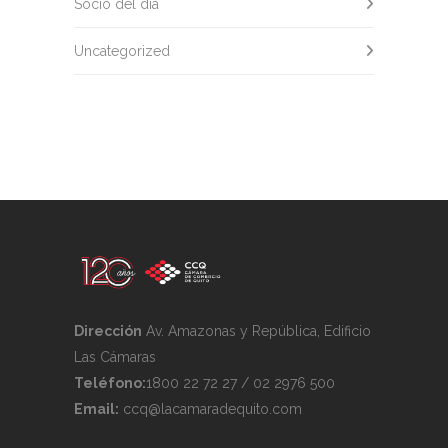
Socio del día
Uncategorized
Dirección
Av. Amazonas y República, Edificio
Las Cámaras
Teléfono:
1800 22 72 27 / 02 2976 500
Email:
ccq@lacamaradequito.com