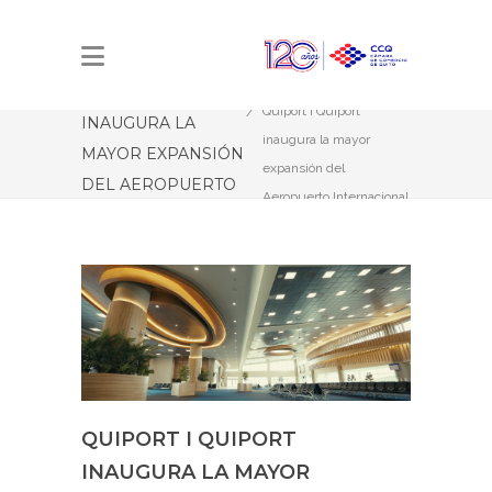
QUIPORT I
Estás aquí:
Inicio
QUIPORT
Quiport I Quiport
INAUGURA LA
inaugura la mayor
MAYOR EXPANSIÓN
expansión del
DEL AEROPUERTO
Aeropuerto Internacional
INTERNACIONAL
de Quito
DE QUITO
QUIPORT I QUIPORT
INAUGURA LA MAYOR