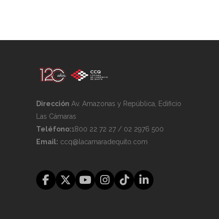
Dirección
Av. Amazonas y República, Edificio
Las Cámaras
Teléfono:
1800 22 72 27 / 02 2976 500
Email:
ccq@lacamaradequito.com