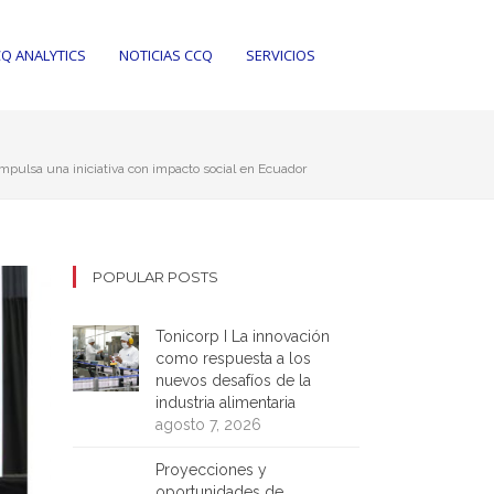
Q ANALYTICS
NOTICIAS CCQ
SERVICIOS
impulsa una iniciativa con impacto social en Ecuador
POPULAR POSTS
Tonicorp I La innovación
como respuesta a los
nuevos desafíos de la
industria alimentaria
agosto 7, 2026
Proyecciones y
oportunidades de