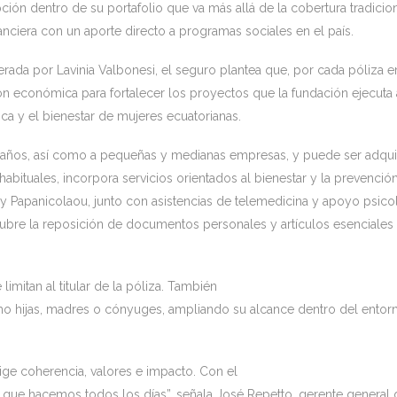
ión dentro de su portafolio que va más allá de la cobertura tradicion
nciera con un aporte directo a programas sociales en el país.
erada por Lavinia Valbonesi, el seguro plantea que, por cada póliza e
n económica para fortalecer los proyectos que la fundación ejecuta 
a y el bienestar de mujeres ecuatorianas.
55 años, así como a pequeñas y medianas empresas, y puede ser adqui
bituales, incorpora servicios orientados al bienestar y la prevención
Papanicolaou, junto con asistencias de telemedicina y apoyo psico
cubre la reposición de documentos personales y artículos esenciales
imitan al titular de la póliza. También
mo hijas, madres o cónyuges, ampliando su alcance dentro del entor
e coherencia, valores e impacto. Con el
ue hacemos todos los días”, señala José Repetto, gerente general 