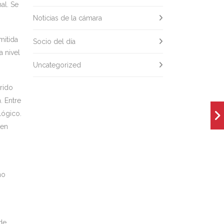
al. Se
Noticias de la cámara
mitida
Socio del día
a nivel
Uncategorized
rido
. Entre
lógico.
 en
no
de