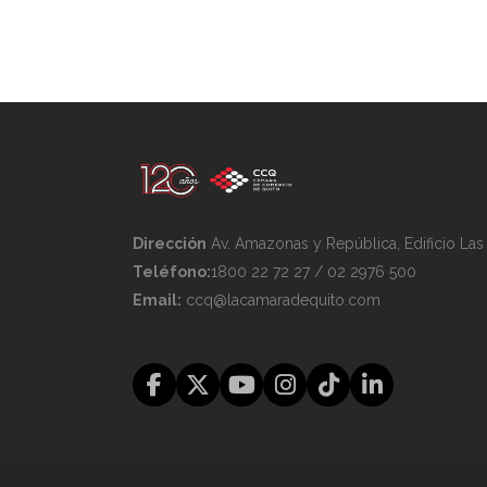
Dirección
Av. Amazonas y República, Edificio La
Teléfono:
1800 22 72 27 / 02 2976 500
Email:
ccq@lacamaradequito.com