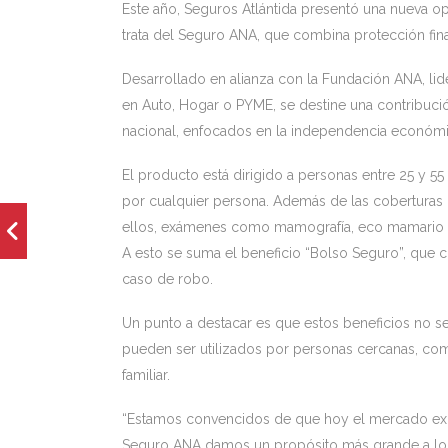
Este año, Seguros Atlántida presentó una nueva opc
trata del Seguro ANA, que combina protección fina
Desarrollado en alianza con la Fundación ANA, lid
en Auto, Hogar o PYME, se destine una contribució
nacional, enfocados en la independencia económic
El producto está dirigido a personas entre 25 y 
por cualquier persona. Además de las coberturas ha
ellos, exámenes como mamografía, eco mamario y 
A esto se suma el beneficio “Bolso Seguro”, que 
caso de robo.
Un punto a destacar es que estos beneficios no se l
pueden ser utilizados por personas cercanas, co
familiar.
“Estamos convencidos de que hoy el mercado exig
Seguro ANA damos un propósito más grande a lo q