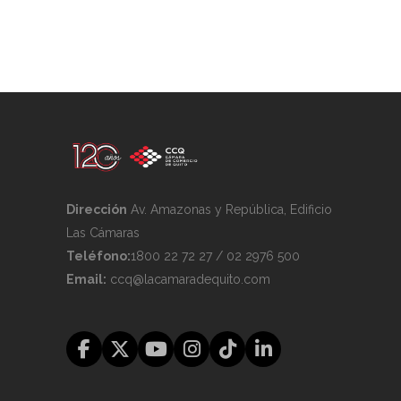
Dirección
Av. Amazonas y República, Edificio
Las Cámaras
Teléfono:
1800 22 72 27 / 02 2976 500
Email:
ccq@lacamaradequito.com