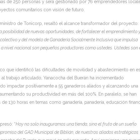
 más de 250 personas y será gestionado por 76 emprendedores local
yectos comunitarios con visión de futuro.
ministro de Tonicorp, resaltó el alcance transformador del proyecto:
a posibilidad de nuevas oportunidades, de fortalecer el emprendimiento y
zo colectivo y del modelo de Ganadería Socialmente Inclusiva que impulsa
a nivel nacional son pequeños productores como ustedes. Ustedes son 
o que identificó las dificultades de movilidad y abastecimiento en es
al trabajo articulado, Yanacocha del Buerán ha incrementado
ando impactar positivamente a 55 ganaderos aliados y alcanzando una
 aumentando su productividad en más del 100%. En paralelo, se han
de 130 horas en temas como ganadería, panadería, educación financ
presó: “
Hoy no solo inauguramos una tienda, sino el fruto de un sueño
mpromiso del GAD Municipal de Biblián, de nuestros aliados estratégicos