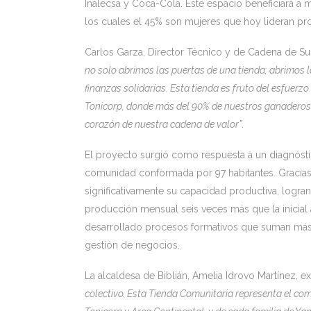
Inalecsa y Coca-Cola. Este espacio beneficiará a
los cuales el 45% son mujeres que hoy lideran pro
Carlos Garza, Director Técnico y de Cadena de Su
no solo abrimos las puertas de una tienda; abrimos l
finanzas solidarias. Esta tienda es fruto del esfuer
Tonicorp, donde más del 90% de nuestros ganaderos 
corazón de nuestra cadena de valor”
.
El proyecto surgió como respuesta a un diagnóstic
comunidad conformada por 97 habitantes. Gracias 
significativamente su capacidad productiva, logr
producción mensual seis veces más que la inicial
desarrollado procesos formativos que suman más 
gestión de negocios.
La alcaldesa de Biblián, Amelia Idrovo Martínez, ex
colectivo. Esta Tienda Comunitaria representa el co