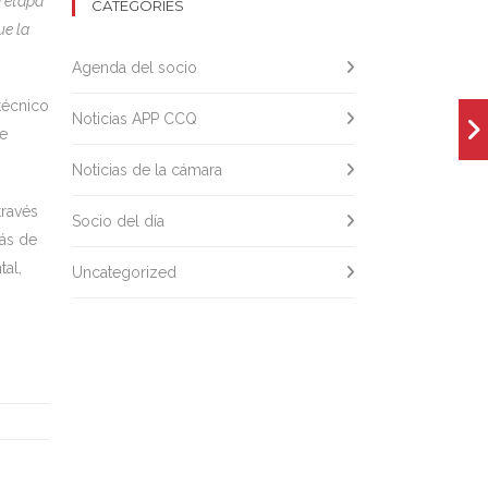
a etapa
CATEGORIES
ue la
Agenda del socio
técnico
Noticias APP CCQ
de
Noticias de la cámara
través
Socio del día
más de
al,
Uncategorized