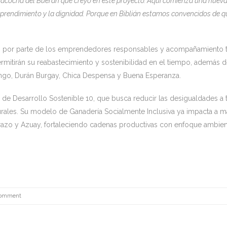
anacocha del Buerán que creyó en este proyecto. Aquí comienza una nuev
prendimiento y la dignidad. Porque en Biblián estamos convencidos de q
os por parte de los emprendedores responsables y acompañamiento 
rmitirán su reabastecimiento y sostenibilidad en el tiempo, además 
go, Durán Burgay, Chica Despensa y Buena Esperanza.
vo de Desarrollo Sostenible 10, que busca reducir las desigualdades a 
 rurales. Su modelo de Ganadería Socialmente Inclusiva ya impacta a 
orazo y Azuay, fortaleciendo cadenas productivas con enfoque ambient
Comment