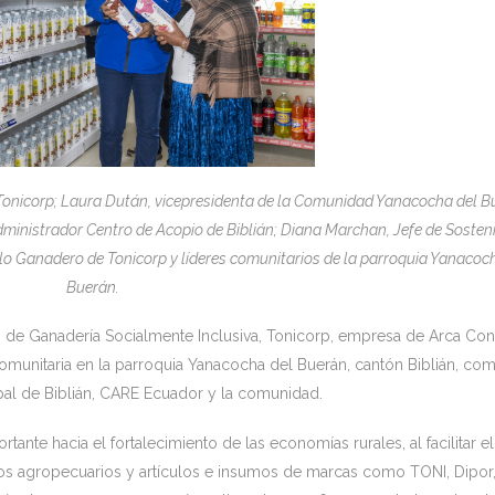
e Tonicorp; Laura Dután, vicepresidenta de la Comunidad Yanacocha del B
Administrador Centro de Acopio de Biblián; Diana Marchan, Jefe de Sosteni
lo Ganadero de Tonicorp y líderes comunitarios de la parroquia Yanacoc
Buerán.
de Ganadería Socialmente Inclusiva, Tonicorp, empresa de Arca Cont
munitaria en la parroquia Yanacocha del Buerán, cantón Biblián, co
al de Biblián, CARE Ecuador y la comunidad.
tante hacia el fortalecimiento de las economías rurales, al facilitar el
s agropecuarios y artículos e insumos de marcas como TONI, Dipor