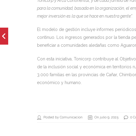
Tonicorp y Arca Continental, y de cada familia de Y
para la comunidad, basada en la organización, el em
mejor inversión es la que se hace en nuestra gente”.
El modelo de gestión incluye informes periódic
continuo. Los ingresos generados por la tienda pe
beneficiar a comunidades aledañas como Aguaron
Con esta iniciativa, Tonicorp contribuye al Objeti
de la inclusión social y económica en territorios
3.000 familias en las provincias de Cañar, Chimb
económico y humano.
Posted by Comunicacion
On julio 9, 2025
0 