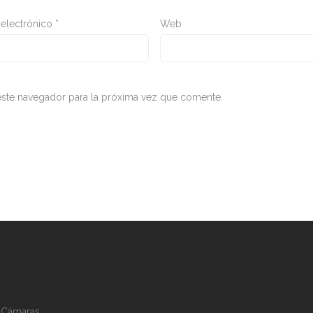
 electrónico
*
Web
ste navegador para la próxima vez que comente.
s Cámaras